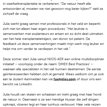
in weefseltransplantatie te verbeteren. “De natuur heeft alle
antwoorden al, moeten we niet gewoon nog beter kijken?” stelt ze
zichzelf de vraag.
Julia werkt graag samen met professionals in het veld en beperkt
zich niet tot alleen haar eigen procedures. “Het leukste is
samenwerken met explanteurs en artsen en zo écht deel uitmaken
van het hele transplantatietraject, van donor tot patiënt. De
feedback uit deze samenwerkingen maakt mijn werk nog leuker en
helpt me om verder te verdiepen in het vak.”
Deze zomer start Julia vanuit NIIOS-AER een online multidisciplinair
initiatief – voorlopig onder de naam ‘DMEK Best Practices’ –
waaraan alle specialisten in het vak kunnen deelnemen. De eerste
geïnteresseerden hebben zich al gemeld. Wees welkom om je ook
aan te sluiten! Aanmelden kan via
fax@niios.com
of stuur ons een
bericht via LinkedIn.
Julia houdt van skaten en schaatsen en trekt graag met haar hond
de natuur in. Daarnaast is ze een handige klusser die zelf dingen
opknapt, vloeren legt en haar tuinhuis verbouwt. Haar vele reizen